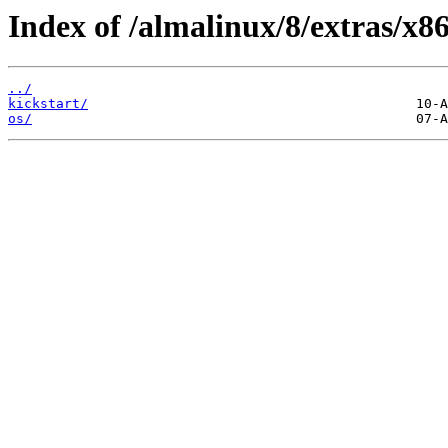
Index of /almalinux/8/extras/x8
../
kickstart/
os/