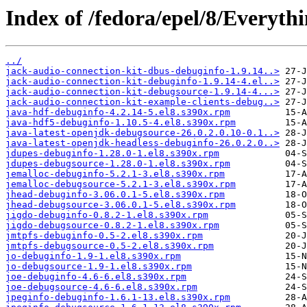
Index of /fedora/epel/8/Everyth
../
jack-audio-connection-kit-dbus-debuginfo-1.9.14..>
jack-audio-connection-kit-debuginfo-1.9.14-4.el..>
jack-audio-connection-kit-debugsource-1.9.14-4...>
jack-audio-connection-kit-example-clients-debug..>
java-hdf-debuginfo-4.2.14-5.el8.s390x.rpm
java-hdf5-debuginfo-1.10.5-4.el8.s390x.rpm
java-latest-openjdk-debugsource-26.0.2.0.10-0.1..>
java-latest-openjdk-headless-debuginfo-26.0.2.0..>
jdupes-debuginfo-1.28.0-1.el8.s390x.rpm
jdupes-debugsource-1.28.0-1.el8.s390x.rpm
jemalloc-debuginfo-5.2.1-3.el8.s390x.rpm
jemalloc-debugsource-5.2.1-3.el8.s390x.rpm
jhead-debuginfo-3.06.0.1-5.el8.s390x.rpm
jhead-debugsource-3.06.0.1-5.el8.s390x.rpm
jigdo-debuginfo-0.8.2-1.el8.s390x.rpm
jigdo-debugsource-0.8.2-1.el8.s390x.rpm
jmtpfs-debuginfo-0.5-2.el8.s390x.rpm
jmtpfs-debugsource-0.5-2.el8.s390x.rpm
jo-debuginfo-1.9-1.el8.s390x.rpm
jo-debugsource-1.9-1.el8.s390x.rpm
joe-debuginfo-4.6-6.el8.s390x.rpm
joe-debugsource-4.6-6.el8.s390x.rpm
jpeginfo-debuginfo-1.6.1-13.el8.s390x.rpm