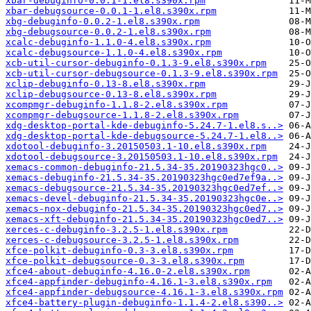
xbar-debuginfo-0.0.1-1.el8.s390x.rpm
xbar-debugsource-0.0.1-1.el8.s390x.rpm
xbg-debuginfo-0.0.2-1.el8.s390x.rpm
xbg-debugsource-0.0.2-1.el8.s390x.rpm
xcalc-debuginfo-1.1.0-4.el8.s390x.rpm
xcalc-debugsource-1.1.0-4.el8.s390x.rpm
xcb-util-cursor-debuginfo-0.1.3-9.el8.s390x.rpm
xcb-util-cursor-debugsource-0.1.3-9.el8.s390x.rpm
xclip-debuginfo-0.13-8.el8.s390x.rpm
xclip-debugsource-0.13-8.el8.s390x.rpm
xcompmgr-debuginfo-1.1.8-2.el8.s390x.rpm
xcompmgr-debugsource-1.1.8-2.el8.s390x.rpm
xdg-desktop-portal-kde-debuginfo-5.24.7-1.el8.s..>
xdg-desktop-portal-kde-debugsource-5.24.7-1.el8..>
xdotool-debuginfo-3.20150503.1-10.el8.s390x.rpm
xdotool-debugsource-3.20150503.1-10.el8.s390x.rpm
xemacs-common-debuginfo-21.5.34-35.20190323hgc0..>
xemacs-debuginfo-21.5.34-35.20190323hgc0ed7ef9a..>
xemacs-debugsource-21.5.34-35.20190323hgc0ed7ef..>
xemacs-devel-debuginfo-21.5.34-35.20190323hgc0e..>
xemacs-nox-debuginfo-21.5.34-35.20190323hgc0ed7..>
xemacs-xft-debuginfo-21.5.34-35.20190323hgc0ed7..>
xerces-c-debuginfo-3.2.5-1.el8.s390x.rpm
xerces-c-debugsource-3.2.5-1.el8.s390x.rpm
xfce-polkit-debuginfo-0.3-3.el8.s390x.rpm
xfce-polkit-debugsource-0.3-3.el8.s390x.rpm
xfce4-about-debuginfo-4.16.0-2.el8.s390x.rpm
xfce4-appfinder-debuginfo-4.16.1-3.el8.s390x.rpm
xfce4-appfinder-debugsource-4.16.1-3.el8.s390x.rpm
xfce4-battery-plugin-debuginfo-1.1.4-2.el8.s390..>